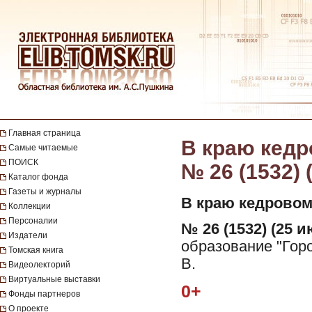
Главная страница
В краю кедро
Самые читаемые
ПОИСК
№ 26 (1532) 
Каталог фонда
Газеты и журналы
В краю кедровом
Коллекции
Персоналии
№ 26 (1532) (25 и
Издатели
образование "Горо
Томская книга
В.
Видеолекторий
Виртуальные выставки
0+
Фонды партнеров
О проекте