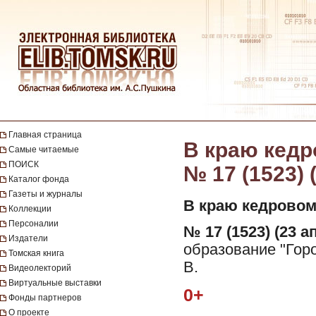
Главная страница
В краю кедро
Самые читаемые
ПОИСК
№ 17 (1523) 
Каталог фонда
Газеты и журналы
В краю кедровом
Коллекции
Персоналии
№ 17 (1523) (23 а
Издатели
образование "Горо
Томская книга
В.
Видеолекторий
Виртуальные выставки
0+
Фонды партнеров
О проекте