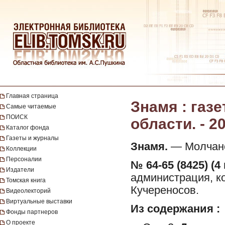
Главная страница
Знамя : газ
Самые читаемые
ПОИСК
области. - 20
Каталог фонда
Газеты и журналы
Знамя.
— Молчанов
Коллекции
Персоналии
№ 64-65 (8425) (4
Издатели
администрация, ко
Томская книга
Кучереносов.
Видеолекторий
Виртуальные выставки
Из содержания :
Фонды партнеров
О проекте