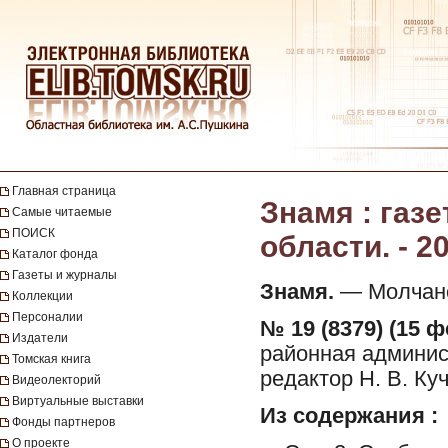
Главная страница
Знамя : газ
Самые читаемые
ПОИСК
области. - 2
Каталог фонда
Газеты и журналы
Знамя.
— Молчанов
Коллекции
Персоналии
№ 19 (8379) (15 ф
Издатели
районная админист
Томская книга
редактор Н. В. Ку
Видеолекторий
Виртуальные выставки
Из содержания :
Фонды партнеров
О проекте