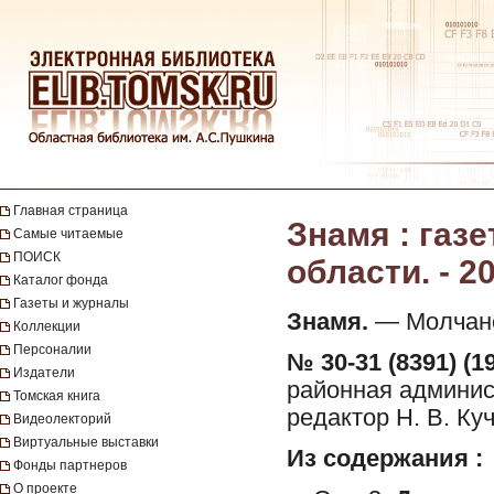
Главная страница
Знамя : газ
Самые читаемые
ПОИСК
области. - 20
Каталог фонда
Газеты и журналы
Знамя.
— Молчанов
Коллекции
Персоналии
№ 30-31 (8391) (1
Издатели
районная админист
Томская книга
редактор Н. В. Ку
Видеолекторий
Виртуальные выставки
Из содержания :
Фонды партнеров
О проекте