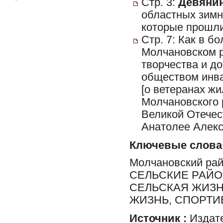
Стр. 3:
Девянин
областных зимн
которые прошли
Стр. 7: Как в б
Молчановском р
творчества и д
обществом инв
[о ветеранах ж
Молчановского р
Великой Отечес
Анатолее Алекс
Ключевые слова
Молчановский ра
СЕЛЬСКИЕ РАЙО
СЕЛЬСКАЯ ЖИЗН
ЖИЗНЬ, СПОРТИ
Источник :
Издате