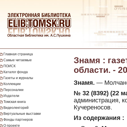
Главная страница
Знамя : газ
Самые читаемые
ПОИСК
области. - 20
Каталог фонда
Газеты и журналы
Знамя.
— Молчанов
Коллекции
Персоналии
№ 32 (8392) (22 м
Издатели
администрация, ко
Томская книга
Кучереносов.
Видеолекторий
Виртуальные выставки
Из содержания :
Фонды партнеров
О проекте