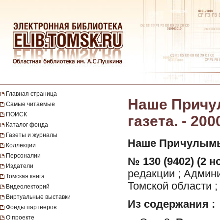
Главная страница
Наше Причул
Самые читаемые
ПОИСК
газета. - 200
Каталог фонда
Газеты и журналы
Наше Причулымь
Коллекции
Персоналии
№ 130 (9402) (2 н
Издатели
редакции ; Админ
Томская книга
Томской области ;
Видеолекторий
Виртуальные выставки
Из содержания :
Фонды партнеров
О проекте