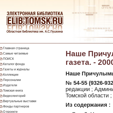
Главная страница
Наше Причул
Самые читаемые
ПОИСК
газета. - 200
Каталог фонда
Газеты и журналы
Наше Причулымь
Коллекции
Персоналии
№ 54-55 (9326-932
Издатели
редакции ; Админ
Томская книга
Томской области ;
Видеолекторий
Виртуальные выставки
Из содержания :
Фонды партнеров
О проекте