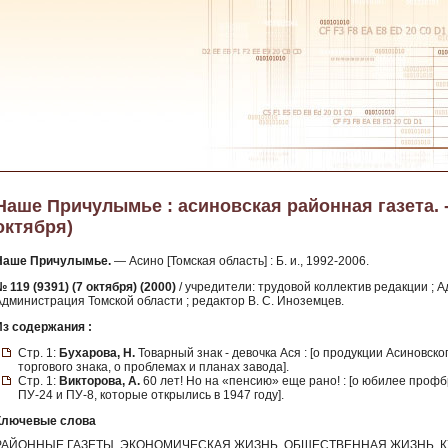
Наше Причулымье : асиновская районная газета. - 2
октября)
Наше Причулымье.
— Асино [Томская область] : Б. и., 1992-2006.
 119 (9391) (7 октября) (2000)
/ учредители: трудовой коллектив редакции ; 
Администрация Томской области ; редактор В. С. Иноземцев.
Из содержания :
Стр. 1:
Бухарова, Н.
Товарный знак - девочка Ася : [о продукции Асиновск
торгового знака, о проблемах и планах завода].
Стр. 1:
Викторова, А.
60 лет! Но на «пенсию» еще рано! : [о юбилее проф
ПУ-24 и ПУ-8, которые открылись в 1947 году].
Ключевые слова
РАЙОННЫЕ ГАЗЕТЫ, ЭКОНОМИЧЕСКАЯ ЖИЗНЬ, ОБЩЕСТВЕННАЯ ЖИЗНЬ, К