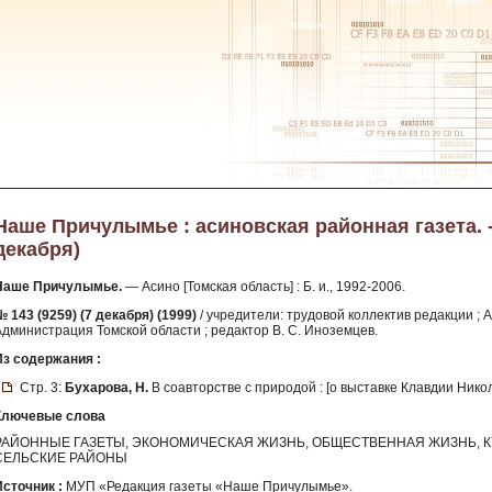
Наше Причулымье : асиновская районная газета. - 1
декабря)
Наше Причулымье.
— Асино [Томская область] : Б. и., 1992-2006.
 143 (9259) (7 декабря) (1999)
/ учредители: трудовой коллектив редакции ; 
Администрация Томской области ; редактор В. С. Иноземцев.
Из содержания :
Стр. 3:
Бухарова, Н.
В соавторстве с природой : [о выставке Клавдии Ник
Ключевые слова
РАЙОННЫЕ ГАЗЕТЫ, ЭКОНОМИЧЕСКАЯ ЖИЗНЬ, ОБЩЕСТВЕННАЯ ЖИЗНЬ, К
СЕЛЬСКИЕ РАЙОНЫ
Источник :
МУП «Редакция газеты «Наше Причулымье».