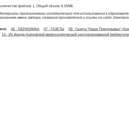
Количество файлов: 1; Общий объем: 8.35МБ
Материалы предназначены исключительно для использования в образовател
указанием имени автора, названия произведения и ссылки на сайт Электро
еги:
06 - ПЕРИОДИКА
07 - ГАЗЕТЫ
09 - Газета "Наше Причулымье" (Ас
14 - Из фонда Асиновской межпоселенческой централизованной библиотечн