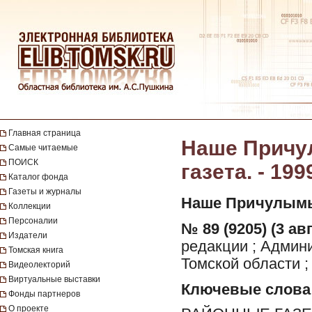
Главная страница
Наше Причул
Самые читаемые
ПОИСК
газета. - 199
Каталог фонда
Газеты и журналы
Наше Причулымь
Коллекции
Персоналии
№ 89 (9205) (3 авг
Издатели
редакции ; Админ
Томская книга
Томской области ;
Видеолекторий
Виртуальные выставки
Ключевые слова
Фонды партнеров
О проекте