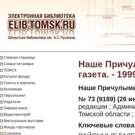
Главная страница
Наше Причул
Самые читаемые
ПОИСК
газета. - 199
Каталог фонда
Газеты и журналы
Наше Причулымь
Коллекции
Персоналии
№ 73 (9189) (26 и
Издатели
редакции ; Админ
Томская книга
Томской области ;
Видеолекторий
Виртуальные выставки
Ключевые слова
Фонды партнеров
О проекте