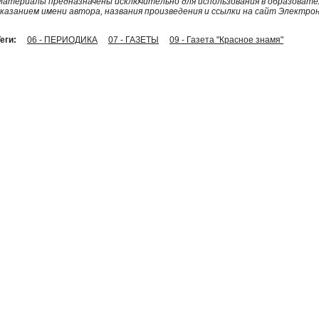
Материалы предназначены исключительно для использования в образовател
указанием имени автора, названия произведения и ссылки на сайт Электро
еги:
06 - ПЕРИОДИКА
07 - ГАЗЕТЫ
09 - Газета "Красное знамя"