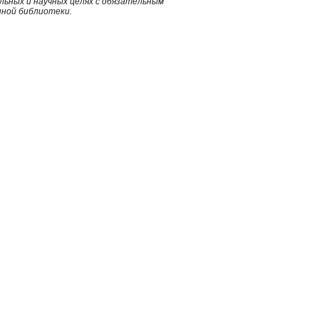
ьных и научных целях с обязательным
нной библиотеки.