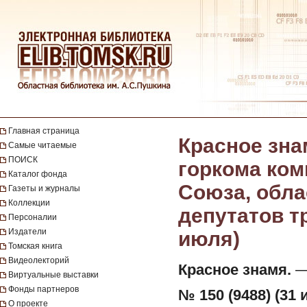
Главная страница
Красное зна
Самые читаемые
ПОИСК
горкома ком
Каталог фонда
Союза, обла
Газеты и журналы
Коллекции
депутатов тр
Персоналии
Издатели
июля)
Томская книга
Видеолекторий
Красное знамя.
— 
Виртуальные выставки
Фонды партнеров
№ 150 (9488) (31 
О проекте