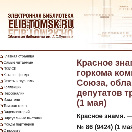
Главная страница
Красное зна
Самые читаемые
ПОИСК
горкома ком
Каталог фонда
Союза, обла
Газеты и журналы
Коллекции
депутатов тр
Персоналии
Издатели
(1 мая)
Томская книга
Видеолекторий
Красное знамя.
— 
Виртуальные выставки
Фонды партнеров
№ 86 (9424) (1 мая
О проекте