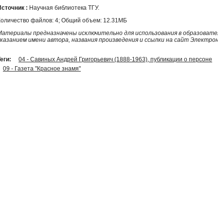
Источник :
Научная библиотека ТГУ.
Количество файлов: 4; Общий объем: 12.31МБ
Материалы предназначены исключительно для использования в образовател
указанием имени автора, названия произведения и ссылки на сайт Электро
еги:
04 - Савиных Андрей Григорьевич (1888-1963), публикации о персоне
09 - Газета "Красное знамя"