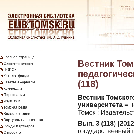
Главная страница
Вестник Том
Самые читаемые
ПОИСК
педагогическ
Каталог фонда
(118)
Газеты и журналы
Коллекции
Персоналии
Вестник Томског
Издатели
университета = To
Томская книга
Томск : Издательс
Видеолекторий
Виртуальные выставки
Вып. 3 (118) (2012
Фонды партнеров
государственный п
О проекте