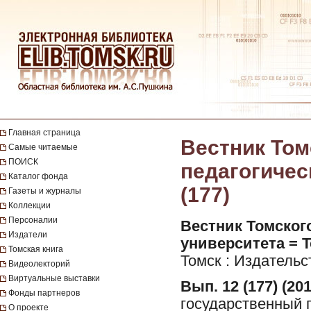
Главная страница
Вестник Том
Самые читаемые
ПОИСК
педагогическ
Каталог фонда
(177)
Газеты и журналы
Коллекции
Персоналии
Вестник Томског
Издатели
университета = To
Томская книга
Томск : Издательс
Видеолекторий
Виртуальные выставки
Вып. 12 (177) (201
Фонды партнеров
государственный п
О проекте