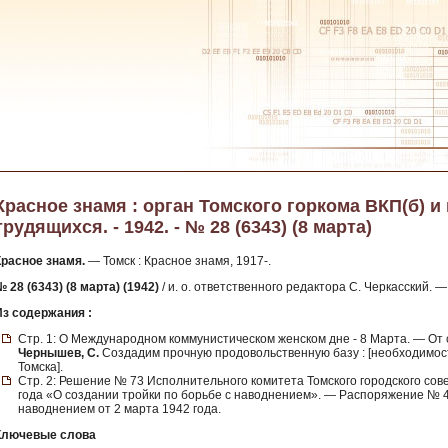
Красное знамя : орган Томского горкома ВКП(б) и
трудящихся. - 1942. - № 28 (6343) (8 марта)
Красное знамя.
— Томск : Красное знамя, 1917-.
 28 (6343) (8 марта) (1942)
/ и. о. ответственного редактора С. Черкасский.
Из содержания :
Стр. 1: О Международном коммунистическом женском дне - 8 Марта. — От
Чернышев, С.
Создадим прочную продовольственную базу : [необходимост
Томска].
Стр. 2: Решение № 73 Исполнительного комитета Томского городского сов
года «О создании тройки по борьбе с наводнением». — Распоряжение № 4
наводнением от 2 марта 1942 года.
Ключевые слова