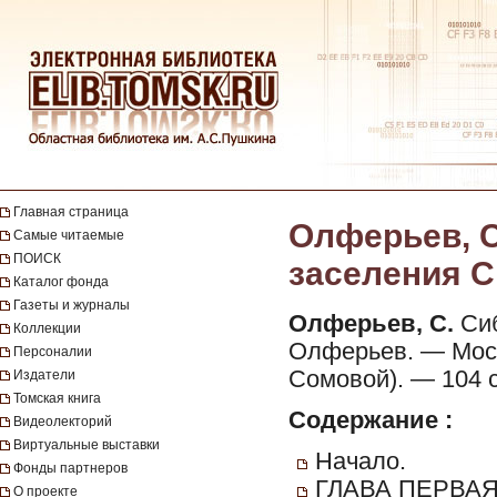
Главная страница
Олферьев, С
Самые читаемые
ПОИСК
заселения С
Каталог фонда
Газеты и журналы
Олферьев, С.
Сиб
Коллекции
Олферьев. — Москв
Персоналии
Сомовой). — 104 с.,
Издатели
Томская книга
Содержание :
Видеолекторий
Виртуальные выставки
Начало.
Фонды партнеров
ГЛАВА ПЕРВАЯ. 
О проекте