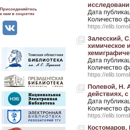
исследованию
Присоединяйтесь
Дата публикац
к нам в соцсетях
Количество ф
https://elib.toms
Залесский, С
химическое и
хемиграфичес
Дата публикац
Количество ф
https://elib.toms
Полевой, Н. 
действиях, с 
Дата публикац
Количество ф
https://elib.toms
Костомаров, 