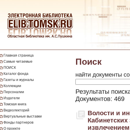
Главная страница
Поиск
Самые читаемые
ПОИСК
найти документы со
Каталог фонда
Газеты и журналы
Коллекции
Результаты поиск
Персоналии
Документов: 469
Издатели
Томская книга
Видеолекторий
Волости и ин
Виртуальные выставки
Кабинетских 
Фонды партнеров
извлечением
О проекте