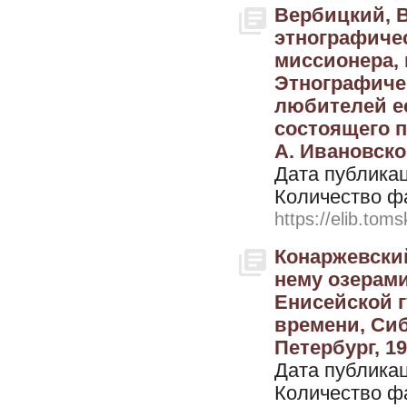
Вербицкий, В
этнографичес
миссионера, 
Этнографиче
любителей ес
состоящего п
А. Ивановског
Дата публикац
Количество ф
https://elib.toms
Конаржевский
нему озерами
Енисейской г
времени, Сиб
Петербург, 1
Дата публикац
Количество ф