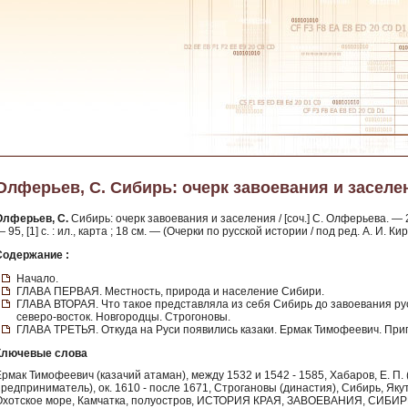
Олферьев, С. Сибирь: очерк завоевания и заселен
Олферьев, С.
Сибирь: очерк завоевания и заселения / [соч.] С. Олферьева. — 2
 95, [1] с. : ил., карта ; 18 см. — (Очерки по русской истории / под ред. А. И. Кир
Содержание :
Начало.
ГЛАВА ПЕРВАЯ. Местность, природа и население Сибири.
ГЛАВА ВТОРАЯ. Что такое представляла из себя Сибирь до завоевания ру
северо-восток. Новгородцы. Строгоновы.
ГЛАВА ТРЕТЬЯ. Откуда на Руси появились казаки. Ермак Тимофеевич. Приг
Ключевые слова
Ермак Тимофеевич (казачий атаман), между 1532 и 1542 - 1585, Хабаров, Е. П.
редприниматель), ок. 1610 - после 1671, Строгановы (династия), Сибирь, Якут
Охотское море, Камчатка, полуостров, ИСТОРИЯ КРАЯ, ЗАВОЕВАНИЯ, СИБ