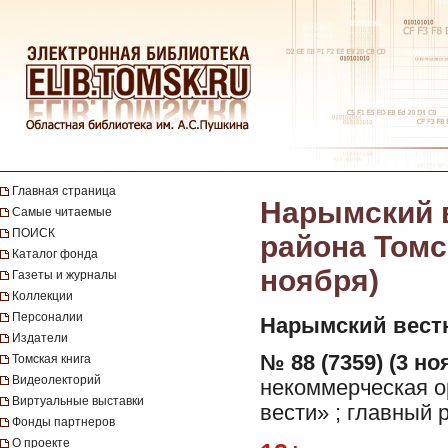
Главная страница
Нарымский в
Самые читаемые
ПОИСК
района Томск
Каталог фонда
ноября)
Газеты и журналы
Коллекции
Персоналии
Нарымский вест
Издатели
№ 88 (7359) (3 но
Томская книга
Видеолекторий
некоммерческая 
Виртуальные выставки
вести» ; главный 
Фонды партнеров
О проекте