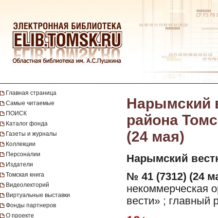
Главная страница
Нарымский в
Самые читаемые
ПОИСК
района Томск
Каталог фонда
(24 мая)
Газеты и журналы
Коллекции
Персоналии
Нарымский вест
Издатели
№ 41 (7312) (24 ма
Томская книга
Видеолекторий
некоммерческая 
Виртуальные выставки
вести» ; главный 
Фонды партнеров
О проекте