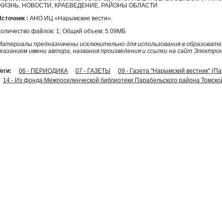
ЖИЗНЬ, НОВОСТИ, КРАЕВЕДЕНИЕ, РАЙОНЫ ОБЛАСТИ
Источник :
АНО ИЦ «Нарымские вести».
Количество файлов: 1; Общий объем: 5.09МБ
Материалы предназначены исключительно для использования в образовател
указанием имени автора, названия произведения и ссылки на сайт Электро
еги:
06 - ПЕРИОДИКА
07 - ГАЗЕТЫ
09 - Газета "Нарымский вестник" (П
14 - Из фонда Межпоселенческой библиотеки Парабельского района Томско