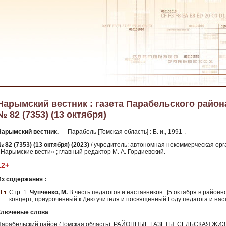
Нарымский вестник : газета Парабельского района 
№ 82 (7353) (13 октября)
Нарымский вестник.
— Парабель [Томская область] : Б. и., 1991-.
 82 (7353) (13 октября) (2023)
/ учредитель: автономная некоммерческая о
«Нарымские вести» ; главный редактор М. А. Гордиевский.
12+
Из содержания :
Стр. 1:
Чупченко, М.
В честь педагогов и наставников : [5 октября в райо
концерт, приуроченный к Дню учителя и посвященный Году педагога и наст
Ключевые слова
Парабельский район (Томская область), РАЙОННЫЕ ГАЗЕТЫ, СЕЛЬСКАЯ