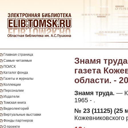
Главная страница
Знамя труда
Самые читаемые
ПОИСК
газета Коже
Каталог фонда
области. - 20
Газеты и журналы
Коллекции
Персоналии
Знамя труда.
— Ко
Издатели
1965 - .
Томская книга
Видеолекторий
№ 23 (11125) (25 
Виртуальные выставки
Кожевниковского р
Фонды партнеров
О проекте