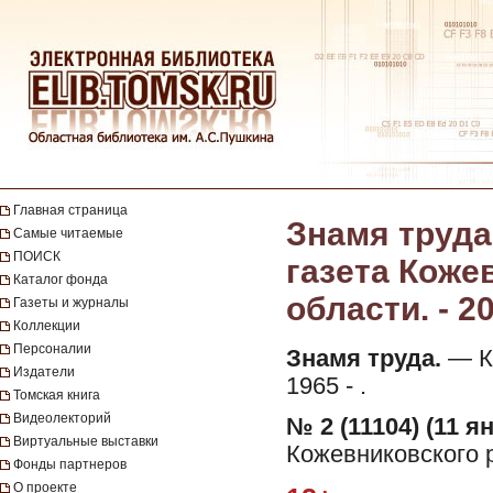
Главная страница
Знамя труда
Самые читаемые
ПОИСК
газета Коже
Каталог фонда
области. - 20
Газеты и журналы
Коллекции
Персоналии
Знамя труда.
— Ко
Издатели
1965 - .
Томская книга
Видеолекторий
№ 2 (11104) (11 я
Виртуальные выставки
Кожевниковского р
Фонды партнеров
О проекте