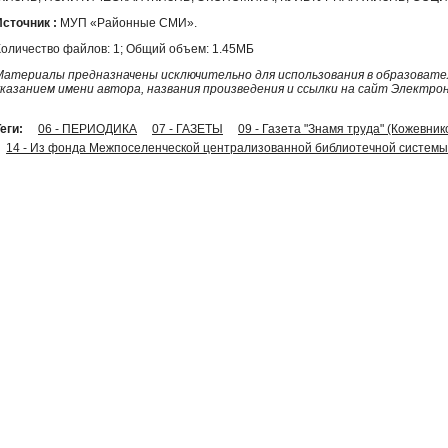
Источник :
МУП «Районные СМИ».
Количество файлов: 1; Общий объем: 1.45МБ
Материалы предназначены исключительно для использования в образовател
указанием имени автора, названия произведения и ссылки на сайт Электро
еги:
06 - ПЕРИОДИКА
07 - ГАЗЕТЫ
09 - Газета "Знамя труда" (Кожевник
14 - Из фонда Межпоселенческой централизованной библиотечной системы 