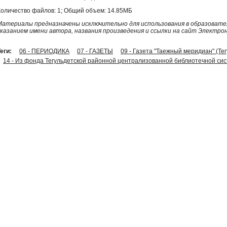
Количество файлов: 1; Общий объем: 14.85МБ
Материалы предназначены исключительно для использования в образовател
указанием имени автора, названия произведения и ссылки на сайт Электро
еги:
06 - ПЕРИОДИКА
07 - ГАЗЕТЫ
09 - Газета "Таежный меридиан" (Те
14 - Из фонда Тегульдетской районной централизованной библиотечной си