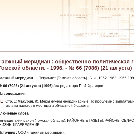
Таежный меридиан : общественно-политическая г
Томской области. - 1996. - № 66 (7086) (21 августа)
Таежный меридиан.
— Тегульдет [Томская область] : Б. и., 1952-1962, 1965-199
 66 (7086) (21 августа) (1996)
/ за редактора П. И. Храмцов.
Из содержания :
Стр. 1:
Макурин, Ю.
Меры нужны неординарные : [о проблеме с выплатами
уплаты налогов в местный и областной бюджеты].
Ключевые слова
Тегульдетский район (Томская область), РАЙОННЫЕ ГАЗЕТЫ, РАЙОНЫ ОБ
ЖИЗНЬ, КРАЕВЕДЕНИЕ
Источник :
ООО «Таежный меридиан».