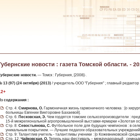
Губернские новости : газета Томской области. - 201
Губернские новости.
— Томск : Губерния, [2008]-.
 13 (97) (24 октября) (2013)
/ учредитель ООО "Губерния" ; главный редактор 
12+
Из содержания :
Стр. 4:
Смирнова, О.
Гармоничная жизнь гармоничного человека : [о хиру
больницы Евгении Викторовне Бахаевой].
Стр. 6:
Песковская, Э.
Чем гордятся томские сельхозпроизводители : пре
15-й межрегиональной агропромышленной выставки-ярмарки «Золотая ос
Стр. 8:
Севостьянова, С.
Футбольное поле для будущих чемпионов : в сел
уникальным покрытием. — Лучшие педагоги образовательных учреждений 
Стр. 9: Талантлив учитель - талантливы ученики : [о Кожевниковской средн
Стр. 12:
Чайковская, О.
Теперь наш фестиваль – международный : семнад