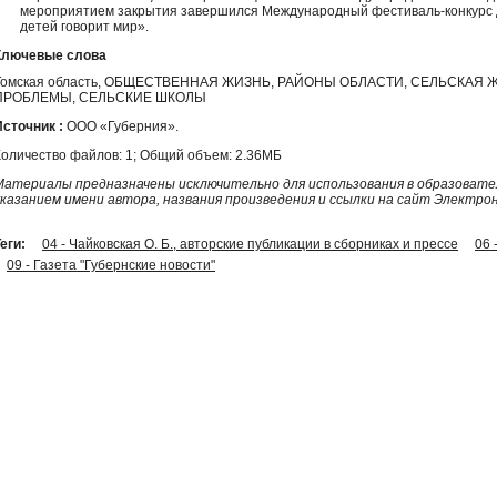
мероприятием закрытия завершился Международный фестиваль-конкурс д
детей говорит мир».
Ключевые слова
Томская область, ОБЩЕСТВЕННАЯ ЖИЗНЬ, РАЙОНЫ ОБЛАСТИ, СЕЛЬСКАЯ
ПРОБЛЕМЫ, СЕЛЬСКИЕ ШКОЛЫ
Источник :
ООО «Губерния».
Количество файлов: 1; Общий объем: 2.36МБ
Материалы предназначены исключительно для использования в образовател
указанием имени автора, названия произведения и ссылки на сайт Электро
еги:
04 - Чайковская О. Б., авторские публикации в сборниках и прессе
06
09 - Газета "Губернские новости"