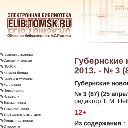
Главная страница
Губернские н
Самые читаемые
ПОИСК
2013. - № 3 (
Каталог фонда
Газеты и журналы
Губернские ново
Коллекции
Персоналии
№ 3 (87) (25 апрел
Издатели
редактор Т. М. Не
Томская книга
Видеолекторий
12+
Виртуальные выставки
Фонды партнеров
Из содержания :
О проекте