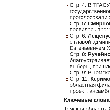
Стр. 4: В ТГАСУ
государственно
проголосовали 
Стр. 5:
Смирнов
появилась прог
Стр. 6:
Лещенуо
с главой админ
Евгеньевичем Х
Стр. 8:
Ручейно
благоустраивае
выборы, пришло
Стр. 9: В Томс
Стр. 11:
Керимо
областная фила
проект: ансамб
Ключевые слова
Томская област