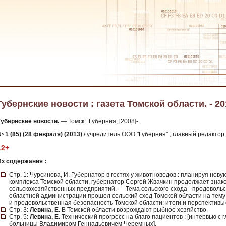
Губернские новости : газета Томской области. - 201
Губернские новости.
— Томск : Губерния, [2008]-.
№ 1 (85) (28 февраля) (2013)
/ учредитель ООО "Губерния" ; главный редактор Т
12+
Из содержания :
Стр. 1: Чурсинова, И. Губернатор в гостях у животноводов : планируя но
комплекса Томской области, губернатор Сергей Жвачкин продолжает знак
сельскохозяйственных предприятий. — Тема сельского схода - продовольс
областной администрации прошел сельский сход Томской области на тем
и продовольственная безопасность Томской области: итоги и перспективы
Стр. 3:
Левина, Е.
В Томской области возрождают рыбное хозяйство.
Стр. 5:
Левина, Е.
Технический прогресс на благо пациентов : [интервью с
больницы Владимиром Геннадьевичем Черемных].