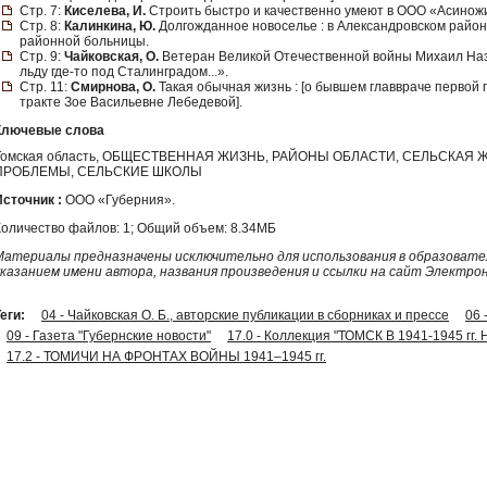
Стр. 7:
Киселева, И.
Строить быстро и качественно умеют в ООО «Асинож
Стр. 8:
Калинкина, Ю.
Долгожданное новоселье : в Александровском райо
районной больницы.
Стр. 9:
Чайковская, О.
Ветеран Великой Отечественной войны Михаил Наз
льду где-то под Сталинградом...».
Стр. 11:
Смирнова, О.
Такая обычная жизнь : [о бывшем главвраче первой 
тракте Зое Васильевне Лебедевой].
Ключевые слова
Томская область, ОБЩЕСТВЕННАЯ ЖИЗНЬ, РАЙОНЫ ОБЛАСТИ, СЕЛЬСКАЯ
ПРОБЛЕМЫ, СЕЛЬСКИЕ ШКОЛЫ
Источник :
ООО «Губерния».
Количество файлов: 1; Общий объем: 8.34МБ
Материалы предназначены исключительно для использования в образовател
указанием имени автора, названия произведения и ссылки на сайт Электро
еги:
04 - Чайковская О. Б., авторские публикации в сборниках и прессе
06
09 - Газета "Губернские новости"
17.0 - Коллекция "ТОМСК В 1941-1945
17.2 - ТОМИЧИ НА ФРОНТАХ ВОЙНЫ 1941–1945 гг.