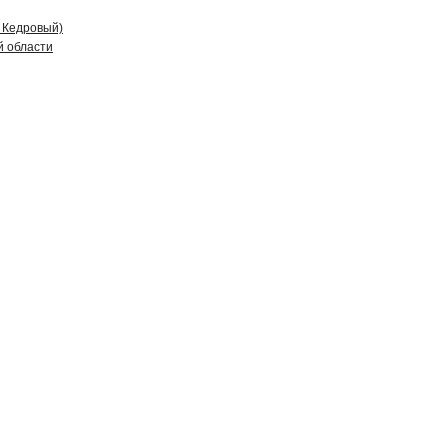
д Кедровый)
й области