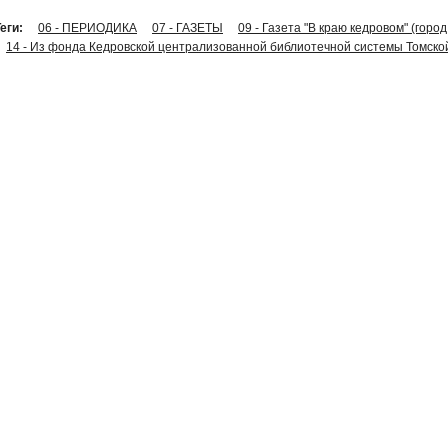
еги:
06 - ПЕРИОДИКА
07 - ГАЗЕТЫ
09 - Газета "В краю кедровом" (горо
14 - Из фонда Кедровской централизованной библиотечной системы Томско