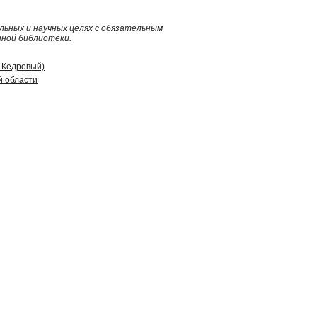
ьных и научных целях с обязательным
нной библиотеки.
д Кедровый)
й области