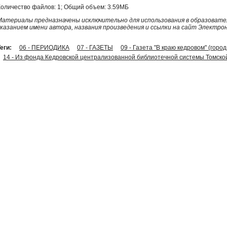
Количество файлов: 1; Общий объем: 3.59МБ
Материалы предназначены исключительно для использования в образовател
указанием имени автора, названия произведения и ссылки на сайт Электро
еги:
06 - ПЕРИОДИКА
07 - ГАЗЕТЫ
09 - Газета "В краю кедровом" (горо
14 - Из фонда Кедровской централизованной библиотечной системы Томско