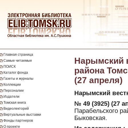
Главная страница
Нарымский в
Самые читаемые
ПОИСК
района Томск
Каталог фонда
(27 апреля)
Газеты и журналы
Коллекции
Персоналии
Нарымский вест
Издатели
№ 49 (3925) (27 а
Томская книга
Видеолекторий
Парабельского рай
Виртуальные выставки
Быковская.
Фонды партнеров
О проекте