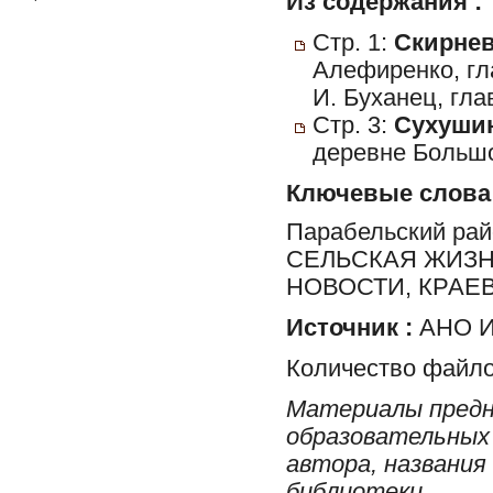
Из содержания :
Стр. 1:
Скирнев
Алефиренко, гл
И. Буханец, гл
Стр. 3:
Сухушин
деревне Большо
Ключевые слова
Парабельский ра
СЕЛЬСКАЯ ЖИЗН
НОВОСТИ, КРАЕ
Источник :
АНО И
Количество файло
Материалы предн
образовательных 
автора, названия
библиотеки.