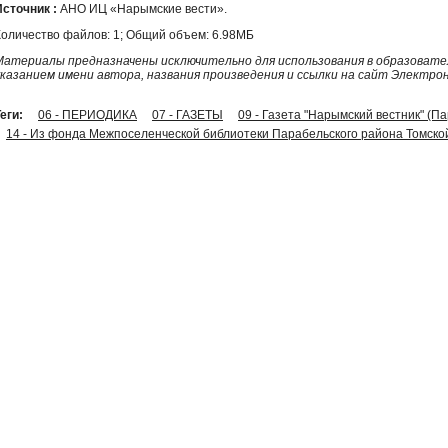
Источник :
АНО ИЦ «Нарымские вести».
Количество файлов: 1; Общий объем: 6.98МБ
Материалы предназначены исключительно для использования в образовател
указанием имени автора, названия произведения и ссылки на сайт Электро
еги:
06 - ПЕРИОДИКА
07 - ГАЗЕТЫ
09 - Газета "Нарымский вестник" (П
14 - Из фонда Межпоселенческой библиотеки Парабельского района Томско