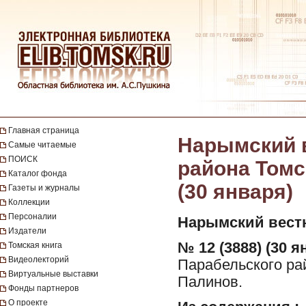
Главная страница
Нарымский в
Самые читаемые
ПОИСК
района Томск
Каталог фонда
(30 января)
Газеты и журналы
Коллекции
Персоналии
Нарымский вест
Издатели
№ 12 (3888) (30 я
Томская книга
Видеолекторий
Парабельского рай
Виртуальные выставки
Палинов.
Фонды партнеров
О проекте