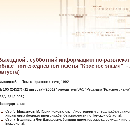
Выходной : субботний информационно-развлека
областной ежедневной газеты "Красное знамя". - 20
августа)
Выходной.
— Томск : Красное знамя, 1992-.
 195 (24527) (11 августа) (2001)
/ учредитель ЗАО "Редакция "Красное знамя" 
ISSN 2313-0962.
Из содержания :
Стр. 3:
Максимов, М.
Юрий Коновалов: «Иностранным спецслужбам станови
Управления федеральной службы безопасности по Томской области].
Стр. 7: Будницкий Лев Давыдович, бывший директор завода режущих инстр
[некрологи].