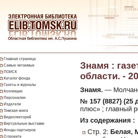
Главная страница
Знамя : газ
Самые читаемые
ПОИСК
области. - 2
Каталог фонда
Газеты и журналы
Знамя.
— Молчанов
Коллекции
Персоналии
№ 157 (8827) (25 
Издатели
плюс» ; главный р
Томская книга
Видеолекторий
Из содержания :
Виртуальные выставки
Фонды партнеров
Стр. 2:
Белая, 
О проекте