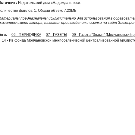
Источник :
Издательский дом «Надежда плюс».
Количество файлов: 1; Общий объем: 7.23МБ
Материалы предназначены исключительно для использования в образовател
указанием имени автора, названия произведения и ссылки на сайт Электро
еги:
06 - ПЕРИОДИКА
07 - ГАЗЕТЫ
09 - Газета "Знамя" (Молчановский 
14 - Из фонда Молчановской межпоселенческой централизованной библиот