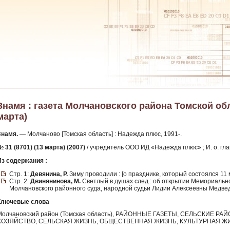
Знамя : газета Молчановского района Томской облас
марта)
Знамя.
— Молчаново [Томская область] : Надежда плюс, 1991-.
 31 (8701) (13 марта) (2007)
/ учредитель ООО ИД «Надежда плюс» ; И. о. гла
Из содержания :
Стр. 1:
Девянина, Р.
Зиму проводили : [о празднике, который состоялся 11 
Стр. 2:
Двинянинова, М.
Светлый в душах след : об открытии Мемориально
Молчановского районного суда, народной судьи Лидии Алексеевны Медве
Ключевые слова
Молчановский район (Томская область), РАЙОННЫЕ ГАЗЕТЫ, СЕЛЬСКИЕ 
ХОЗЯЙСТВО, СЕЛЬСКАЯ ЖИЗНЬ, ОБЩЕСТВЕННАЯ ЖИЗНЬ, КУЛЬТУРНАЯ Ж