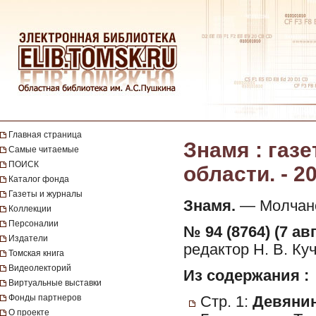
Главная страница
Знамя : газ
Самые читаемые
ПОИСК
области. - 20
Каталог фонда
Газеты и журналы
Знамя.
— Молчанов
Коллекции
Персоналии
№ 94 (8764) (7 ав
Издатели
редактор Н. В. Ку
Томская книга
Видеолекторий
Из содержания :
Виртуальные выставки
Фонды партнеров
Стр. 1:
Девянин
О проекте