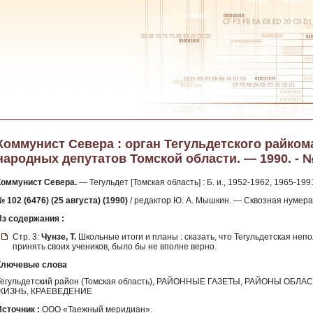
Коммунист Севера : орган Тегульдетского райком
народных депутатов Томской области. — 1990. - № 
Коммунист Севера.
— Тегульдет [Томская область] : Б. и., 1952-1962, 1965-199
 102 (6476) (25 августа) (1990)
/ редактор Ю. А. Мышкин. — Сквозная нумера
Из содержания :
Стр. 3:
Чунзе, Т.
Школьные итоги и планы : сказать, что Тегульдетская неп
принять своих учеников, было бы не вполне верно.
Ключевые слова
Тегульдетский район (Томская область), РАЙОННЫЕ ГАЗЕТЫ, РАЙОНЫ ОБ
ЖИЗНЬ, КРАЕВЕДЕНИЕ
Источник :
ООО «Таежный меридиан».