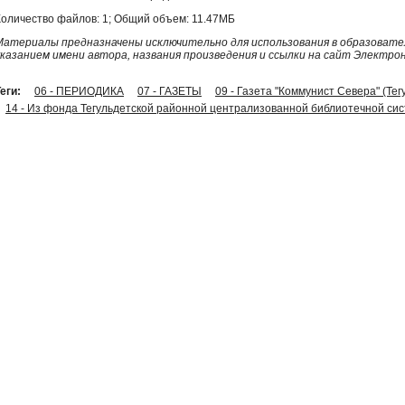
Количество файлов: 1; Общий объем: 11.47МБ
Материалы предназначены исключительно для использования в образовател
указанием имени автора, названия произведения и ссылки на сайт Электро
еги:
06 - ПЕРИОДИКА
07 - ГАЗЕТЫ
09 - Газета "Коммунист Севера" (Тег
14 - Из фонда Тегульдетской районной централизованной библиотечной си