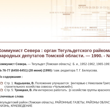
Коммунист Севера : орган Тегульдетского райком
народных депутатов Томской области. — 1990. - № 
Коммунист Севера.
— Тегульдет [Томская область] : Б. и., 1952-1962, 1965-199
№ 76-77 (6450-6451) (28 июня) (1990)
/ зам. редактора Т. Г. Белоусова.
Из содержания :
Стр. 1:
Кадышева, В.
Положение улучшается : [интервью с Николаем Григ
строительного хозяйства совхоза «Чулымский»].
Стр. 5:
Троицкая, В.
Им интересно работать : [о хозяйстве группы красног
Ключевые слова
Тегульдетский район (Томская область), РАЙОННЫЕ ГАЗЕТЫ, РАЙОНЫ ОБ
ЖИЗНЬ, КРАЕВЕДЕНИЕ