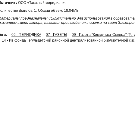
Источник :
ООО «Таежный меридиан».
Количество файлов: 1; Общий объем: 18.04МБ
Материалы предназначены исключительно для использования в образовател
указанием имени автора, названия произведения и ссылки на сайт Электро
еги:
06 - ПЕРИОДИКА
07 - ГАЗЕТЫ
09 - Газета "Коммунист Севера" (Тег
14 - Из фонда Тегульдетской районной централизованной библиотечной си