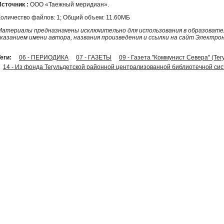
Источник :
ООО «Таежный меридиан».
Количество файлов: 1; Общий объем: 11.60МБ
Материалы предназначены исключительно для использования в образовател
указанием имени автора, названия произведения и ссылки на сайт Электро
еги:
06 - ПЕРИОДИКА
07 - ГАЗЕТЫ
09 - Газета "Коммунист Севера" (Тег
14 - Из фонда Тегульдетской районной централизованной библиотечной си