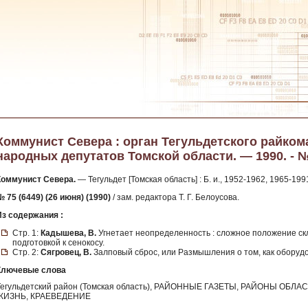
Коммунист Севера : орган Тегульдетского райком
народных депутатов Томской области. — 1990. - № 
Коммунист Севера.
— Тегульдет [Томская область] : Б. и., 1952-1962, 1965-199
 75 (6449) (26 июня) (1990)
/ зам. редактора Т. Г. Белоусова.
Из содержания :
Стр. 1:
Кадышева, В.
Угнетает неопределенность : сложное положение ск
подготовкой к сенокосу.
Стр. 2:
Сягровец, В.
Залповый сброс, или Размышления о том, как оборуд
Ключевые слова
Тегульдетский район (Томская область), РАЙОННЫЕ ГАЗЕТЫ, РАЙОНЫ ОБ
ЖИЗНЬ, КРАЕВЕДЕНИЕ