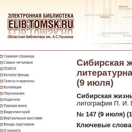
Главная страница
Сибирская ж
Самые читаемые
ПОИСК
литературная
Каталог фонда
(9 июля)
Газеты и журналы
Коллекции
Персоналии
Сибирская жизнь
Издатели
литография П. И.
Томская книга
Видеолекторий
№ 147 (9 июля) (1
Виртуальные выставки
Ключевые слова
Фонды партнеров
О проекте