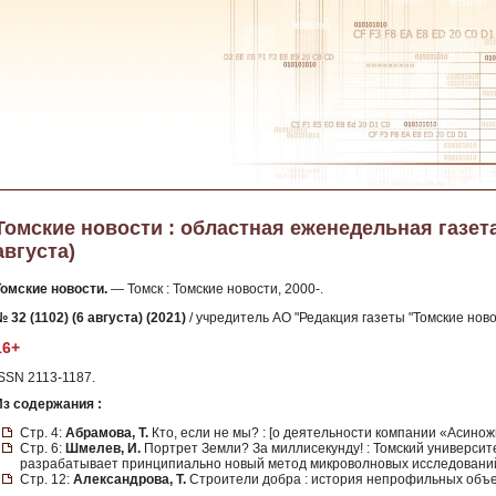
Томские новости : областная еженедельная газета. -
августа)
Томские новости.
— Томск : Томские новости, 2000-.
 32 (1102) (6 августа) (2021)
/ учредитель АО "Редакция газеты "Томские новос
16+
ISSN 2113-1187.
Из содержания :
Стр. 4:
Абрамова, Т.
Кто, если не мы? : [о деятельности компании «Асинож
Стр. 6:
Шмелев, И.
Портрет Земли? За миллисекунду! : Томский университ
разрабатывает принципиально новый метод микроволновых исследовани
Стр. 12:
Александрова, Т.
Строители добра : история непрофильных объе