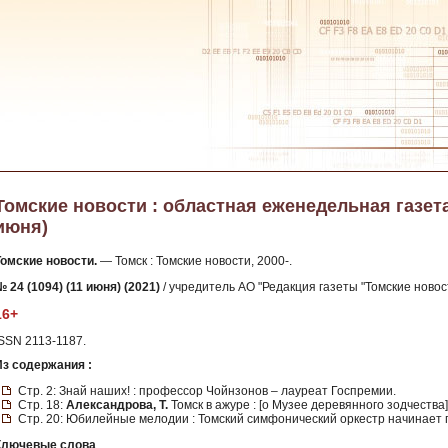
Томские новости : областная еженедельная газета. 
июня)
Томские новости.
— Томск : Томские новости, 2000-.
 24 (1094) (11 июня) (2021)
/ учредитель АО "Редакция газеты "Томские новост
16+
ISSN 2113-1187.
Из содержания :
Стр. 2: Знай наших! : профессор Чойнзонов – лауреат Госпремии.
Стр. 18:
Александрова, Т.
Томск в ажуре : [о Музее деревянного зодчества]
Стр. 20: Юбилейные мелодии : Томский симфонический оркестр начинает 
Ключевые слова