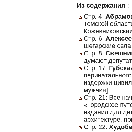
Из содержания :
Стр. 4:
Абрамов
Томской област
Кожевниковский
Стр. 6:
Алексее
шегарские села
Стр. 8:
Свешник
думают депутаты
Стр. 17:
Губская
перинатального
издержки цивил
мужчин].
Стр. 21: Все на
«Городское пут
издания для дет
архитектуре, пр
Стр. 22:
Худобе