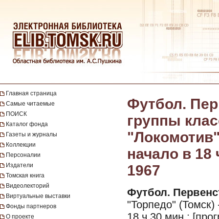
Главная страница
Футбол. Пер
Самые читаемые
ПОИСК
группы класс
Каталог фонда
"Локомотив" 
Газеты и журналы
Коллекции
начало в 18 
Персоналии
Издатели
1967
Томская книга
Видеолекторий
Футбол. Первенст
Виртуальные выставки
"Торпедо" (Томск) 
Фонды партнеров
18 ч 30 мин : [пр
О проекте