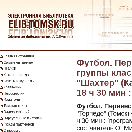
Главная страница
Футбол. Пер
Самые читаемые
ПОИСК
группы класс
Каталог фонда
"Шахтер" (Ка
Газеты и журналы
Коллекции
18 ч 30 мин 
Персоналии
Издатели
Футбол. Первенст
Томская книга
Видеолекторий
"Торпедо" (Томск) 
Виртуальные выставки
ч 30 мин : [прогр
Фонды партнеров
составитель О. Ми
О проекте